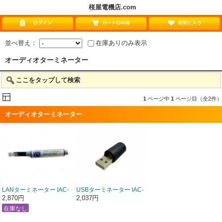
桜屋電機店.com
並べ替え：
在庫ありのみ表示
オーディオターミネーター
ここをタップして検索
1
ページ中
1
ページ目（全2件）
オーディオターミネーター
LANターミネーター IAC-
USBターミネーター IAC-
LT-001(傾奇者シリーズ第
ＵＳＢ-001(傾奇者シリー
2,870円
2,037円
一弾）
ズ第二弾）