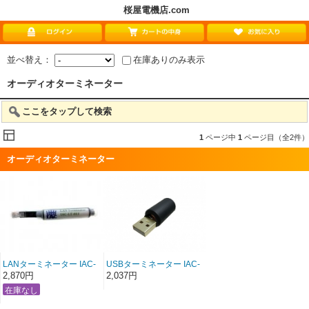
桜屋電機店.com
並べ替え：
在庫ありのみ表示
オーディオターミネーター
ここをタップして検索
1
ページ中
1
ページ目（全2件）
オーディオターミネーター
LANターミネーター IAC-
USBターミネーター IAC-
LT-001(傾奇者シリーズ第
ＵＳＢ-001(傾奇者シリー
2,870円
2,037円
一弾）
ズ第二弾）