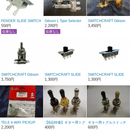
FENDER SLIDE SWITCH
Gibson L Type Selector
SWITCHCRAFT Gibson
SPST 2-Position
Switch
PUセレクタースタイルス
550円
2,200円
3,450円
UPC/EAN:
イッチ
717669107529 スライド
SWITCHCRAFT Gibson
SWITCHCRAFT SLIDE
SWITCHCRAFT SLIDE
【ギター用トグルスイッ
SWITCH DPDT 2-Position
SWITCH DPTT 3-Position
3,750円
1,300円
1,300円
チショートタイプ】3-way
スライド
スライド
PUセレクタースタイルス
イッチ
TELE 4-WAY PICKUP
【B品特価】ギター用トグ
ギター用トグルスイッチ
SELECTOR SWITCH
ルスイッチ GUITAR
GUITAR TOGGLE
2,200円
400円
600円