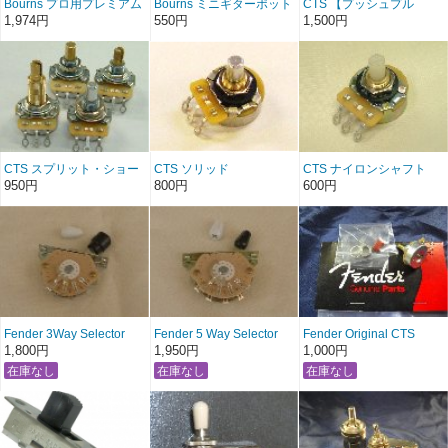
Bourns プロ用プレミアム
Bourns ミニギターポット
CTS 【プッシュプル
ギターポット 【ロングシ
[16mm] A250K A500K 改
DPDT】 A250K A500K ギ
1,974円
550円
1,500円
ャフト】 A250K A500K
造補修自作に!
ター用ポット 可変抵抗
B300K B500K 改造補修自
POTENTIOMETER 可変抵
器
作に! POTENTIOMETER
抗器
可変抵抗器
CTS スプリット・ショー
CTS ソリッド
CTS ナイロンシャフト
ト・ロング 250K 500K改
Potentiometer Solid Shaft
Pot! 各種 A10K B100K
950円
800円
600円
造補修自作に!
POTENTIOMETER
A250K A500K A1M
POTENTIOMETER
50K:ReverseA
3M:ReverseA
Fender 3Way Selector
Fender 5 Way Selector
Fender Original CTS
Switch
Switch
A250K Solid ヘソ付き
1,800円
1,950円
1,000円