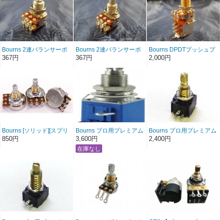
Bourns 2連バランサーポ
Bourns 2連バランサーポ
Bourns DPDTプッシュプ
ット MN
ット MN ソリッドシャフ
ルスイッチ付き スプリッ
367円
367円
2,000円
POTENTIOMETER
ト POTENTIOMETER
トシャフト
POTENTIOMETER
Bourns [ソリッド][スプリ
Bourns プロ用プレミアム
Bourns プロ用プレミアム
ット] [24mm] 可変抵抗器
ギターポット 82VINTAGE
ギターポット A250K
850円
3,600円
2,400円
A10K A25K A100K A250K
PREMIUM GUITAR
A500K B300K B500K改造
A500K A1M B10K B25K
POTENTIOMETER A250K
補修自作に!
B100K B250K B300K
A500K 改造補修自作に!
POTENTIOMETER
B500K改造補修自作に!
可変抵抗器
POTENTIOMETER