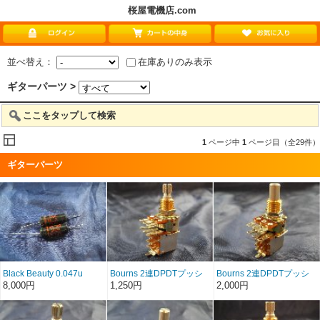
桜屋電機店.com
並べ替え：
在庫ありのみ表示
ギターパーツ >
ここをタップして検索
1
ページ中
1
ページ目（全29件）
ギターパーツ
Black Beauty 0.047u
Bourns 2連DPDTプッシ
Bourns 2連DPDTプッシ
600V SPRAGUE
ュプルスイッチ付き スプ
ュプルスイッチ付き ソリ
8,000円
1,250円
2,000円
リットシャフト
ッドシャフト
POTENTIOMETER
POTENTIOMETER