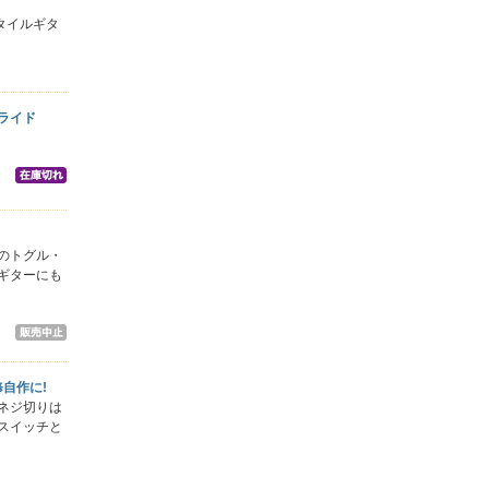
icスタイルギタ
 スライド
のトグル・
ギターにも
修自作に!
ネジ切りは
スイッチと