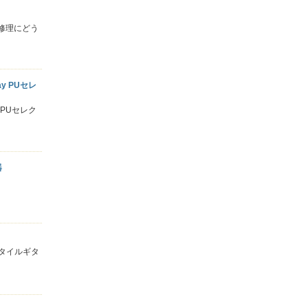
ーの修理にどう
y PUセレ
 PUセレク
器
arスタイルギタ