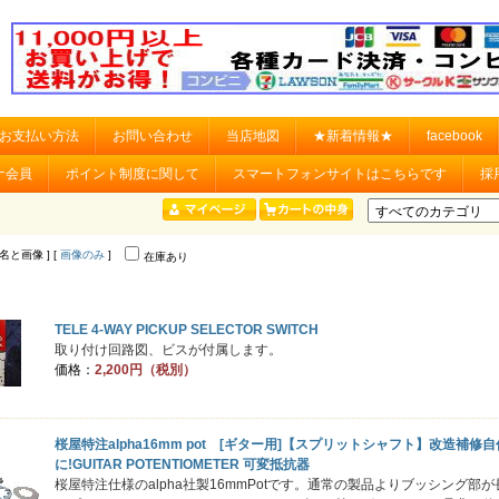
お支払い方法
お問い合わせ
当店地図
★新着情報★
facebook
ナ会員
ポイント制度に関して
スマートフォンサイトはこちらです
採
品名と画像 ] [
画像のみ
]
在庫あり
TELE 4-WAY PICKUP SELECTOR SWITCH
取り付け回路図、ビスが付属します。
価格：
2,200円（税別）
桜屋特注alpha16mm pot [ギター用]【スプリットシャフト】改造補修自
に!GUITAR POTENTIOMETER 可変抵抗器
桜屋特注仕様のalpha社製16mmPotです。通常の製品よりブッシング部