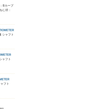
長さ：Bカーブ
トねじ径：
IOMETER
連 シャフト
METER
 シャフト
METER
シャフト
es