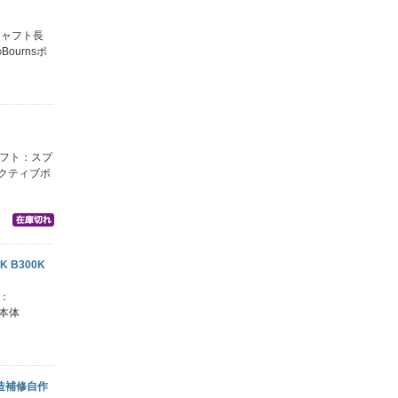
)シャフト長
ournsポ
 シャフト：スプ
ダクティブポ
 B300K
さ：
m本体
K改造補修自作