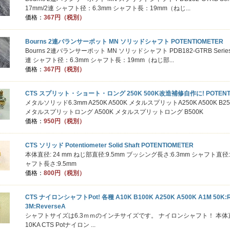
17mm/2連 シャフト径：6.3mm シャフト長：19mm（ねじ...
価格：
367円（税別）
Bourns 2連バランサーポット MN ソリッドシャフト POTENTIOMETER
Bourns 2連バランサーポット MN ソリッドシャフト PDB182-GTRB Series
連 シャフト径：6.3mm シャフト長：19mm（ねじ部...
価格：
367円（税別）
CTS スプリット・ショート・ロング 250K 500K改造補修自作に! POTENT
メタルソリッド6.3mm A250K A500K メタルスプリットA250K A500K B250
メタルスプリットロング A500K メタルスプリットロング B500K
価格：
950円（税別）
CTS ソリッド Potentiometer Solid Shaft POTENTIOMETER
本体直径: 24 mm ねじ部直径:9.5mm ブッシング長さ:6.3mm シャフト直径:6
ャフト長さ:9.5mm
価格：
800円（税別）
CTS ナイロンシャフトPot! 各種 A10K B100K A250K A500K A1M 50K:R
3M:ReverseA
シャフトサイズは6.3ｍｍのインチサイズです。 ナイロンシャフト！ 本体
10KA CTS Potナイロン ...