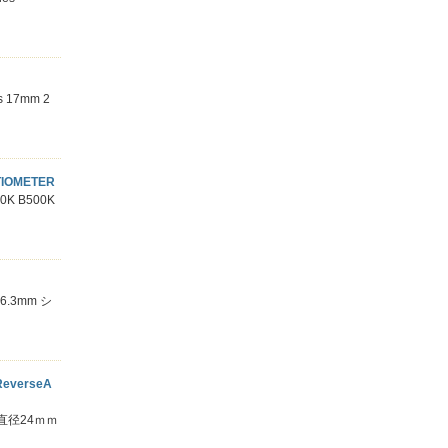
 17mm 2
IOMETER
K B500K
.3mm シ
everseA
直径24ｍｍ