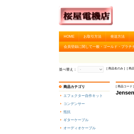
HOME
お取引方法
発送方法
会員登録に関して一般・ゴールド・プラチ
[ 商品名のみ ] [ 商
並べ替え：
商品カテゴリ
[ 商品コード ]
Jense
エフェクター自作キット
コンデンサー
抵抗
ギターケーブル
オーディオケーブル