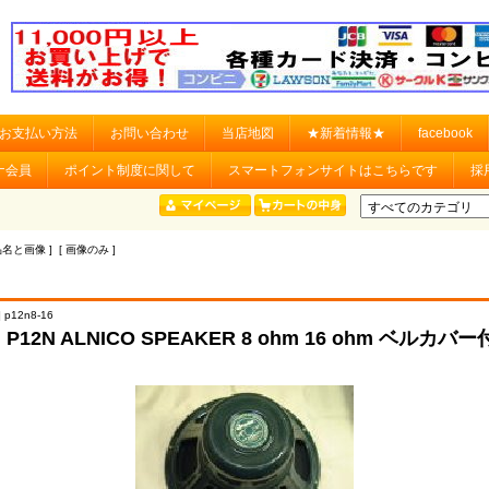
お支払い方法
お問い合わせ
当店地図
★新着情報★
facebook
ナ会員
ポイント制度に関して
スマートフォンサイトはこちらです
採
品名と画像 ] [ 画像のみ ]
 p12n8-16
n P12N ALNICO SPEAKER 8 ohm 16 ohm ベルカバー