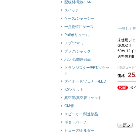
配線材/電線/LAN
スイッチ
ケース/シャーシー
一点物特注ケース
>>詳しく
Pot/ボリューム
未使用ジェ
ノブ/ツマミ
GOOD!!!
50Ｗ 12
プラグ/ジャック
送料無料!!
ハンダ/関連部品
トランジスター/FET/ソケッ
[ 商品コード ]
ト
25
価格
ダイオード/ツェナー/LED
ポ
IC/ソケット
真空管/真空管ソケット
GM管
スピーカー/関連部品
ギターパーツ
ヒューズ/ホルダー