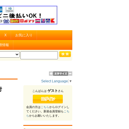
X
お気に入り
用情報
Select Language
▼
付
ゲスト
こんばんは
さん
会員の方は
こちら
からログインし
てください。新規会員登録も
こち
ら
からお願いいたします。