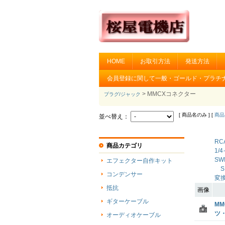
HOME
お取引方法
発送方法
会員登録に関して一般・ゴールド・プラチ
> MMCXコネクター
プラグ/ジャック
[ 商品名のみ ] [
商品
並べ替え：
RC
商品カテゴリ
1/
SW
エフェクター自作キット
S
コンデンサー
変
抵抗
画像
ギターケーブル
MM
ツ
オーディオケーブル