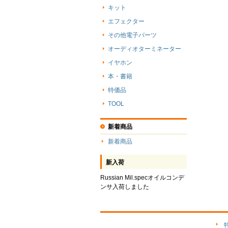
キット
エフェクター
その他電子パーツ
オーディオターミネーター
イヤホン
本・書籍
特価品
TOOL
新着商品
新着商品
新入荷
Russian Mil.specオイルコンデ
ンサ入荷しました