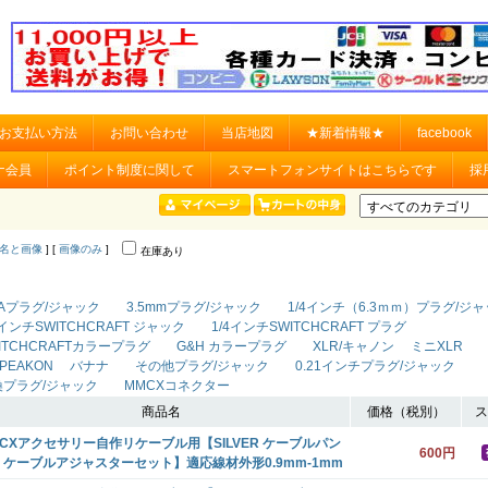
お支払い方法
お問い合わせ
当店地図
★新着情報★
facebook
ナ会員
ポイント制度に関して
スマートフォンサイトはこちらです
採
名と画像
] [
画像のみ
]
在庫あり
Aプラグ/ジャック
3.5mmプラグ/ジャック
1/4インチ（6.3ｍｍ）プラグ/ジ
4インチSWITCHCRAFT ジャック
1/4インチSWITCHCRAFT プラグ
ITCHCRAFTカラープラグ
G&H カラープラグ
XLR/キャノン
ミニXLR
PEAKON
バナナ
その他プラグ/ジャック
0.21インチプラグ/ジャック
換プラグ/ジャック
MMCXコネクター
商品名
価格（税別）
ス
CXアクセサリー自作リケーブル用【SILVER ケーブルパン
600円
・ケーブルアジャスターセット】適応線材外形0.9mm-1mm