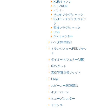
XLR/キャノン
SPEAKON
バナナ
その他プラグ/ジャック
0.21インチプラグ/ジャッ
ク
変換プラグ/ジャック
USB
DINコネクター
ハンダ/関連部品
トランジスター/FET/ソケッ
ト
ダイオード/ツェナー/LED
IC/ソケット
真空管/真空管ソケット
GM管
スピーカー/関連部品
ギターパーツ
ヒューズ/ホルダー
トランス