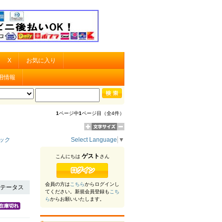
X
お気に入り
用情報
1
ページ中
1
ページ目（全4件）
ャック
Select Language
▼
ゲスト
こんにちは
さん
会員の方は
こちら
からログインし
テータス
てください。新規会員登録も
こち
ら
からお願いいたします。