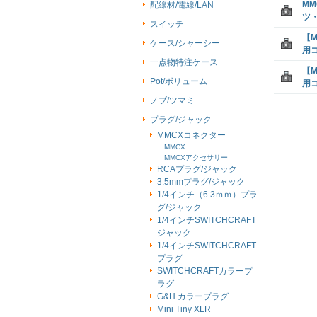
M
配線材/電線/LAN
ツ
スイッチ
【M
ケース/シャーシー
用
一点物特注ケース
【M
Pot/ボリューム
用
ノブ/ツマミ
プラグ/ジャック
MMCXコネクター
MMCX
MMCXアクセサリー
RCAプラグ/ジャック
3.5mmプラグ/ジャック
1/4インチ（6.3ｍｍ）プラ
グ/ジャック
1/4インチSWITCHCRAFT
ジャック
1/4インチSWITCHCRAFT
プラグ
SWITCHCRAFTカラープ
ラグ
G&H カラープラグ
Mini Tiny XLR