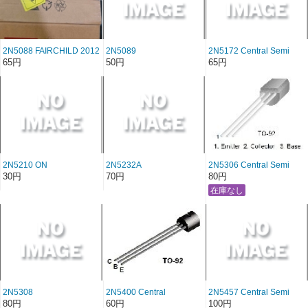
2N5088 FAIRCHILD 2012
2N5089
2N5172 Central Semi
年製造品
65円
50円
65円
2N5210 ON
2N5232A
2N5306 Central Semi
Semiconductor / Fairchild
30円
70円
80円
2N5308
2N5400 Central
2N5457 Central Semi
Semiconductor
80円
60円
100円