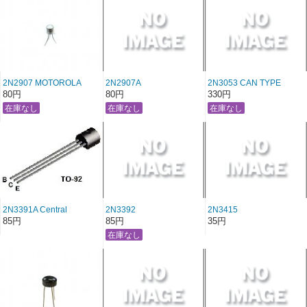
2N2907 MOTOROLA
2N2907A
2N3053 CAN TYPE
80円
80円
330円
2N3391A Central
2N3392
2N3415
Semiconductor / Fairchild
85円
85円
35円