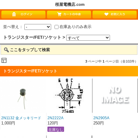
桜屋電機店.com
並べ替え：
在庫ありのみ表示
トランジスター/FET/ソケット >
ここをタップして検索
3
ページ中
1
ページ目（全102件）
トランジスター/FET/ソケット
2N1132 金メッキリード
2N2222A
2N2905A
Texas Instruments
1,000円
120円
250円