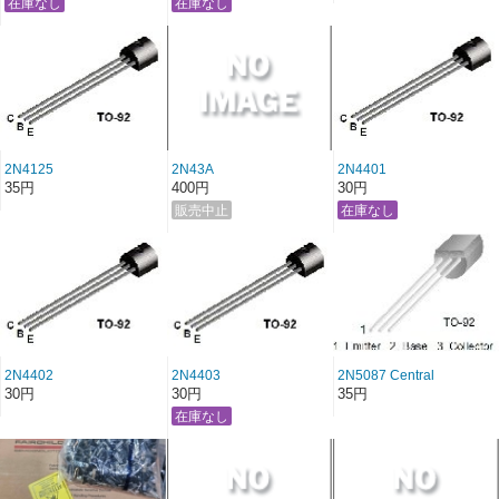
2N4125
2N43A
2N4401
35円
400円
30円
2N4402
2N4403
2N5087 Central
Semiconductor
30円
30円
35円