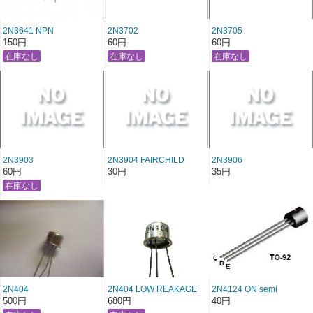
2N3641 NPN
2N3702
2N3705
150円
60円
60円
2N3903
2N3904 FAIRCHILD
2N3906
60円
30円
35円
2N404
2N404 LOW REAKAGE
2N4124 ON semi
500円
680円
40円