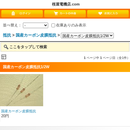
桜屋電機店.com
並べ替え：
在庫ありのみ表示
抵抗
>
国産カーボン皮膜抵抗
>
ここをタップして検索
1
ページ中
1
ページ目（全1件）
国産カーボン皮膜抵抗1/2W
国産カーボン皮膜抵抗
1/2W小型品 1オーム〜
20円
4.7Mオーム 10Mオーム