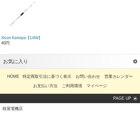
Xicon Kamaya【1/4W】
Carbon Composition/カー
40円
ボンソリッド 2.2-910K
お気に入り
HOME
特定商取引法に基づく表示
お問い合わせ
営業カレンダー
お支払い方法
ご利用環境
マイページ
PAGE UP
桜屋電機店