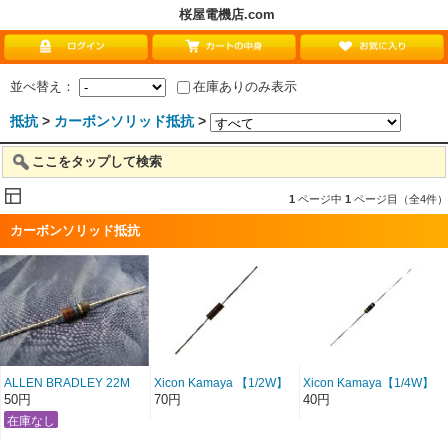
桜屋電機店.com
並べ替え：
在庫ありのみ表示
抵抗
>
カーボンソリッド抵抗
>
ここをタップして検索
1
ページ中
1
ページ目（全4件）
カーボンソリッド抵抗
ALLEN BRADLEY 22M
Xicon Kamaya 【1/2W】
Xicon Kamaya【1/4W】
1W 特価品
Carbon Composition/カー
Carbon Composition/カー
50円
70円
40円
ボンソリッド 2.2〜8.2M
ボンソリッド 1M以上
オーム