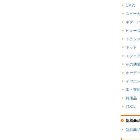
GM管
スピーカ
ギター
ヒューズ
トラン
キット
エフェ
その他
オーデ
イヤホ
本・書
特価品
TOOL
新着商
新着商