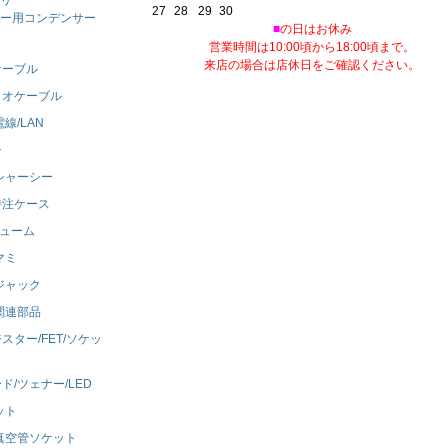
27
28
29
30
ー用コンデンサー
■
の日はお休み
営業時間は10:00頃から18:00頃まで。
来店の場合は店休日をご確認ください。
ケーブル
ィオケーブル
線/LAN
チ
シャーシー
特注ケース
リューム
マミ
ジャック
関連部品
スター/FET/ソケッ
ド/ツェナー/LED
ット
真空管ソケット