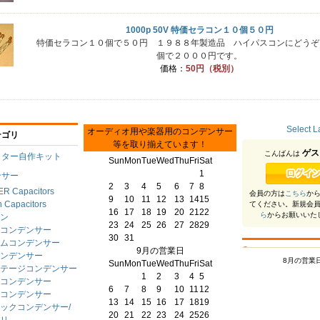
1000p 50V 特価セラコン１０個５０円
特価セラコン１０個で５０円 １９８８年製造品 ハイパスコンにどうぞ
個で２０００円です。
価格：
50円（税別）
Select 
オーディオ用や楽器用のコンデンサー
テゴリ
等を取り揃えています！
ゲス
こんばんは
クター自作キット
Sun
Mon
Tue
Wed
Thu
Fri
Sat
1
ンサー
2
3
4
5
6
7
8
R Capacitors
会員の方は
こちら
か
9
10
11
12
13
14
15
 Capacitors
てください。新規会
16
17
18
19
20
21
22
ら
からお願いいた
ン
23
24
25
26
27
28
29
コンデンサー
30
31
ムコンデンサー
9月の営業日
ンデンサー
8月の営業
Sun
Mon
Tue
Wed
Thu
Fri
Sat
テージコンデンサー
1
2
3
4
5
コンデンサー
6
7
8
9
10
11
12
コンデンサー
13
14
15
16
17
18
19
ックコンデンサー/
20
21
22
23
24
25
26
リ