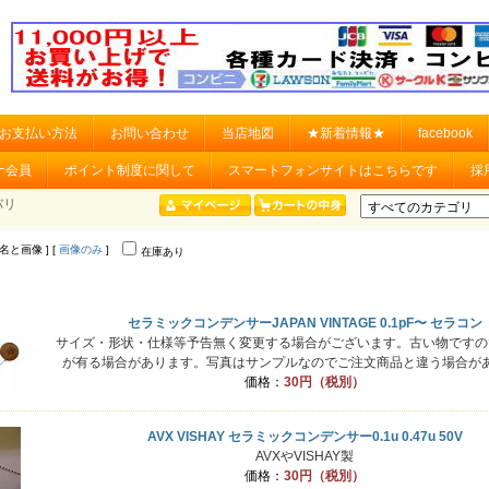
お支払い方法
お問い合わせ
当店地図
★新着情報★
facebook
ナ会員
ポイント制度に関して
スマートフォンサイトはこちらです
採
バリ
品名と画像 ] [
画像のみ
]
在庫あり
セラミックコンデンサーJAPAN VINTAGE 0.1pF〜 セラコン
サイズ・形状・仕様等予告無く変更する場合がございます。古い物ですの
が有る場合があります。写真はサンプルなのでご注文商品と違う場合が
価格：
30円（税別）
AVX VISHAY セラミックコンデンサー0.1u 0.47u 50V
AVXやVISHAY製
価格：
30円（税別）