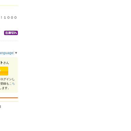
！１０００
Language
▼
ト
さん
らログインし
員登録も
こち
します。
日