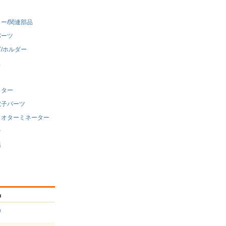
ー/関連部品
パーツ
/ホルダー
ス
クター
電子パーツ
ィオターミネーター
ン
籍
品
品