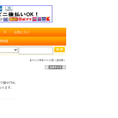
X
お気に入り
用情報
1
ページ中
1
ページ目（全3件）
で傷や汚れ
あります。