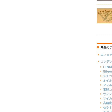
商品カ
エフェ
コンデ
FENDE
Gibson
スチコ
オイル
フィル
電解コ
ヴィン
マイカ
高精度
セラミ
チタバ