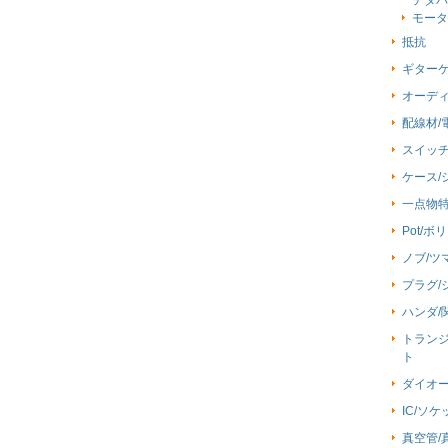
モータ
抵抗
ギター
オーデ
配線材/電
スイッ
ケース/
一点物
Pot/ボ
ノブ/ツ
プラグ/
ハンダ/
トランジ
ト
ダイオー
IC/ソケ
真空管/