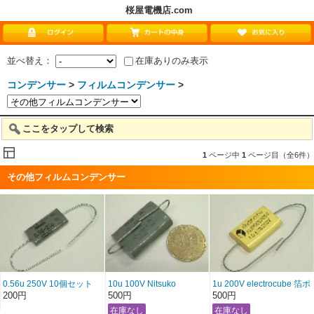
桜屋電機店.com
並べ替え：
在庫ありのみ表示
コンデンサー
>
フィルムコンデンサー
>
ここをタップして検索
1
ページ中
1
ページ目（全6件）
その他フィルムコンデンサー
0.56u 250V 10個セット
10u 100V Nitsuko
1u 200V electrocube 箔ポ
Nitsuko 特価品！
リプロピレン
200円
500円
500円