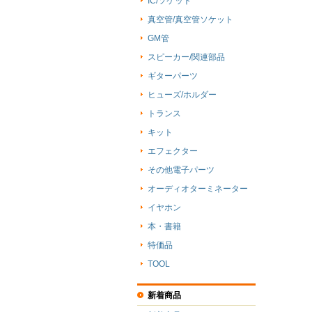
IC/ソケット
真空管/真空管ソケット
GM管
スピーカー/関連部品
ギターパーツ
ヒューズ/ホルダー
トランス
キット
エフェクター
その他電子パーツ
オーディオターミネーター
イヤホン
本・書籍
特価品
TOOL
新着商品