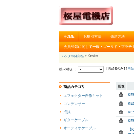
HOME
お取引方法
発送方法
会員登録に関して一般・ゴールド・プラチ
> Kester
ハンダ/関連部品
[ 商品名のみ ] [
商品
並べ替え：
画像
商品カテゴリ
KE
エフェクター自作キット
KE
コンデンサー
抵抗
KE
ギターケーブル
KE
オーディオケーブル
【K