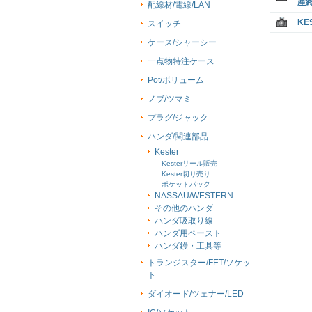
産
配線材/電線/LAN
KE
スイッチ
ケース/シャーシー
一点物特注ケース
Pot/ボリューム
ノブ/ツマミ
プラグ/ジャック
ハンダ/関連部品
Kester
Kesterリール販売
Kester切り売り
ポケットパック
NASSAU/WESTERN
その他のハンダ
ハンダ吸取り線
ハンダ用ペースト
ハンダ鏝・工具等
トランジスター/FET/ソケッ
ト
ダイオード/ツェナー/LED