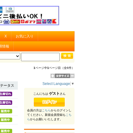
X
お気に入り
用情報
1
ページ中
1
ページ目（全6件）
Select Language
▼
テータス
ゲスト
こんにちは
さん
会員の方は
こちら
からログインし
てください。新規会員登録も
こち
ら
からお願いいたします。