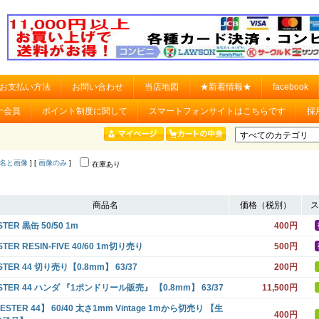
お支払い方法
お問い合わせ
当店地図
★新着情報★
facebook
ナ会員
ポイント制度に関して
スマートフォンサイトはこちらです
採
名と画像
] [
画像のみ
]
在庫あり
商品名
価格（税別）
ス
STER 黒缶 50/50 1m
400円
STER RESIN-FIVE 40/60 1m切り売り
500円
STER 44 切り売り【0.8mm】 63/37
200円
STER 44 ハンダ 『1ポンドリール販売』 【0.8mm】 63/37
11,500円
ESTER 44】 60/40 太さ1mm Vintage 1mから切売り 【生
400円