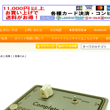
お支払い方法
お問い合わせ
当店地図
★新着情報★
facebook
ナ会員
ポイント制度に関して
スマートフォンサイトはこちらです
採
品名と画像 ] [ 画像のみ ]