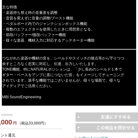
主な特徴
・楽器持ち替え時の音量差を調整
・音質を変えずに音量の調整/ブースト機能
・ペダルボード内でのジャンクションボックス機能
・複数のエフェクターを使用したときに理想形となる、
・前段バッファー/後段バッファー機能
・様々な楽器、機材入力に対応するアッテネーター機能
つながれた楽器や機材の音を、シールドやスイッチの接点等から守りつつ
余すところなく忠実に対応し、伝達、出力しいたします。
TONE機能、特にNATURALポジションは、「少し長めのシールド１本で
ギター・ベースをアンプに直につないだ音」をイメージしてチューニング
されています。派手な機能ではございませんが、様々な場面で、様々な
アイディアでご活用ください。
MBI SoundEngineering
 nt02mm
,000
円
（税込33,000円）
イント還元