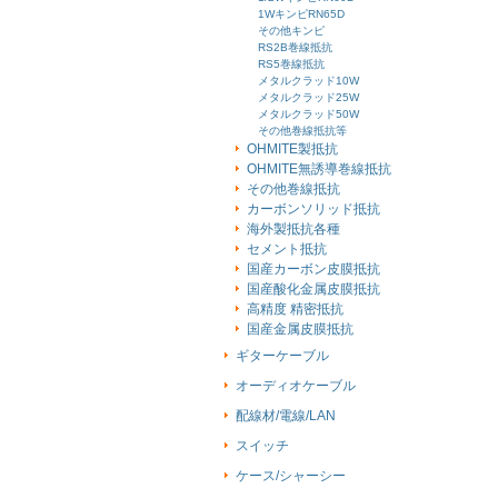
1WキンピRN65D
その他キンピ
RS2B巻線抵抗
RS5巻線抵抗
メタルクラッド10W
メタルクラッド25W
メタルクラッド50W
その他巻線抵抗等
OHMITE製抵抗
OHMITE無誘導巻線抵抗
その他巻線抵抗
カーボンソリッド抵抗
海外製抵抗各種
セメント抵抗
国産カーボン皮膜抵抗
国産酸化金属皮膜抵抗
高精度 精密抵抗
国産金属皮膜抵抗
ギターケーブル
オーディオケーブル
配線材/電線/LAN
スイッチ
ケース/シャーシー