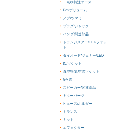
一点物特注ケース
Pot/ボリューム
ノブ/ツマミ
プラグ/ジャック
ハンダ/関連部品
トランジスター/FET/ソケッ
ト
ダイオード/ツェナー/LED
IC/ソケット
真空管/真空管ソケット
GM管
スピーカー/関連部品
ギターパーツ
ヒューズ/ホルダー
トランス
キット
エフェクター