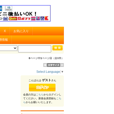
X
お気に入り
用情報
0
ページ中
1
ページ目（全0件）
Select Language
▼
ゲスト
こんばんは
さん
会員の方は
こちら
からログインし
てください。新規会員登録も
こち
ら
からお願いいたします。