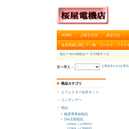
HOME
お取引方法
発送方法
会員登録に関して一般・ゴールド・プラチ
>
> その他キンピ
抵抗
DALE製抵抗
[
商品名のみ
] [
商品
並べ替え：
商品カテゴリ
エフェクター自作キット
コンデンサー
抵抗
無誘導巻線抵抗
DALE製抵抗
1/4WキンピRN55D
1/2WキンピRN60D