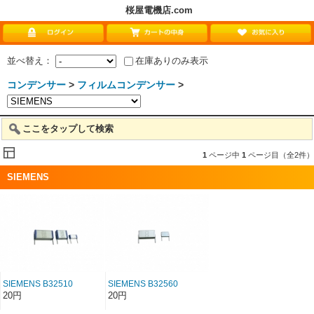
桜屋電機店.com
並べ替え：
在庫ありのみ表示
コンデンサー
>
フィルムコンデンサー
>
ここをタップして検索
1
ページ中
1
ページ目（全2件）
SIEMENS
SIEMENS B32510
SIEMENS B32560
B32511 B32512 B32513
B32561 B32562 スケルト
20円
20円
ポリエチレンテレフタレ
ン ポリエチレンテレフタ
ートコンデンサー スケ
レートコンデンサー