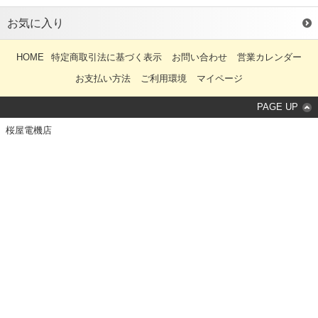
ルトン 100V 250V 400V
100V 250V 400V 0.001u
0.001u 0.0015u 0.0033u
0.0015u 0.0033u 0.0047u
お気に入り
0.0068u 0.01u 0.015u
0.0068u 0.015u 0.022u
0.033u 0.047u 0.068u
0.033u 0.047u 0.068u
0.22u 0.33u 0.47u 0.68u
0.1u 0.15u 0.22u 0.33u
HOME
特定商取引法に基づく表示
お問い合わせ
営業カレンダー
1u 3.3u
0.47u 0.68u 1u 2.2u
お支払い方法
ご利用環境
マイページ
PAGE UP
桜屋電機店