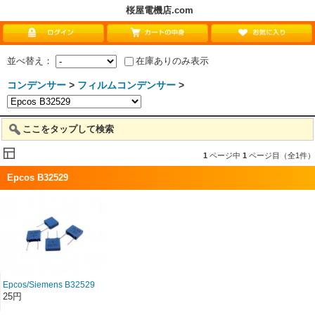
桜屋電機店.com
並べ替え：
在庫ありのみ表示
コンデンサー
>
フィルムコンデンサー
>
ここをタップして検索
1
ページ中
1
ページ目（全1件）
Epcos B32529
Epcos/Siemens B32529
Box Film Capacitors 25
25円
円〜