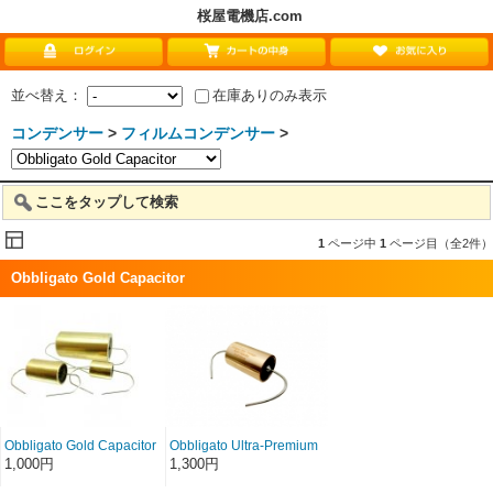
桜屋電機店.com
並べ替え：
在庫ありのみ表示
コンデンサー
>
フィルムコンデンサー
>
ここをタップして検索
1
ページ中
1
ページ目（全2件）
Obbligato Gold Capacitor
Obbligato Gold Capacitor
Obbligato Ultra-Premium
1000円〜0.047u 0.1u
Capacitor 0.1u 1000V
1,000円
1,300円
0.15u 0.22u 0.33u 0.47u
0.68u 1u 1.5u 2.2u 3.3u