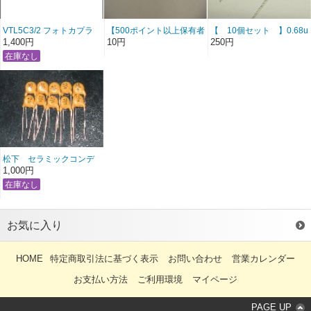
VTL5C3/2 フォトカプラ
【500ポイント以上保有者
【 10個セット 】0.68u
ー EXCELITAS(旧
限定 合計20個まで】
250V Nitsuko 特価品！
1,400円
10円
250円
PerkinElmer)
MALLORY 0.47u 1.5u
松下 セラミックコンデ
ンサー 1000pfd DC２
1,000円
KV AC２５０V 100個
お気に入り
HOME
特定商取引法に基づく表示
お問い合わせ
営業カレンダー
お支払い方法
ご利用環境
マイページ
PAGE UP