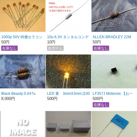
1000p 50V 特価セラコン
10u 6.3V タンタルコンデ
ALLEN BRADLEY 22M
１０個５０円
ンサー 条件販売品
1W 特価品
50円
10円
50円
Black Beauty 0.047u
LED 黄 3mmX3mm [100
LF357J Motorola 【お一
600V SPRAGUE
個]
人様１個まで、100ポイン
8,000円
500円
500円
ト以上所有者限定】