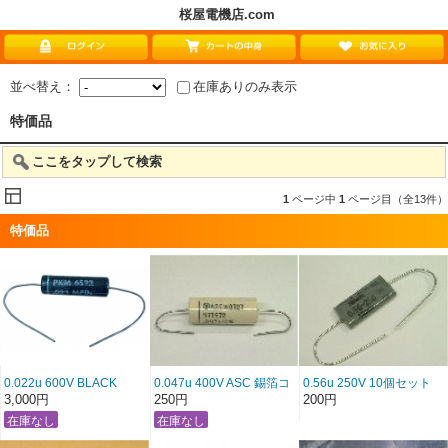
桜屋電機店.com
並べ替え：
在庫ありのみ表示
特価品
ここをタップして検索
1
ページ中
1
ページ目（全13件）
特価品
0.022u 600V BLACK
0.047u 400V ASC 錫箔コ
0.56u 250V 10個セット
CAT Cornell Dublier
ンデンサー 特価!!
Nitsuko 特価品！
3,000円
250円
200円