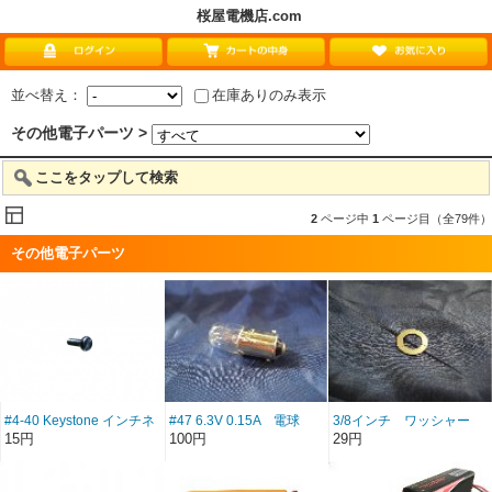
桜屋電機店.com
並べ替え：
在庫ありのみ表示
その他電子パーツ >
ここをタップして検索
2
ページ中
1
ページ目（全79件）
その他電子パーツ
#4-40 Keystone インチネ
#47 6.3V 0.15A 電球
3/8インチ ワッシャー
ジ マイナス頭 slotted 首下
15円
100円
29円
長さ 6.3mm 9.5mm