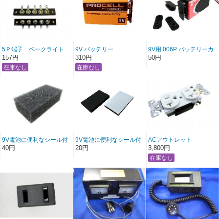
5Ｐ端子 ベークライト
9V バッテリー
9V用 006P バッテリーカ
DURACELL PROCELL
バー 電池キャップ
157円
310円
50円
006P アルカリ乾電池 エ
フェクター・計測器・テ
スター PC1604 数量割
引あり
9V電池に便利なシール付
9V電池に便利なシール付
ACアウトレット
きスポンジ SCM-4
きネオプレーンスポンジ
COOPER/ARROW HART
40円
20円
3,800円
TAKACHI
UR-50 TAKACHI 1個
非メッキ・ホスピタルグ
レード