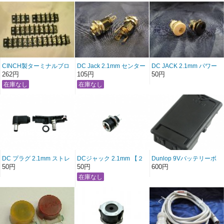
CINCH製ターミナルブロ
DC Jack 2.1mm センター
DC JACK 2.1mm パワー
ック
プラス用 数割り有り
ジャック 【白】【黒】
262円
105円
50円
DC プラグ 2.1mm ストレ
DCジャック 2.1mm 【２
Dunlop 9Vバッテリーボ
ート Ｌプラグ
端子】
ックス
50円
50円
600円