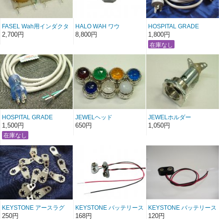
FASEL Wah用インダクタ
HALO WAH ワウ
HOSPITAL GRADE
ー 赤・黄
INDUCTOR HIO1 CRY
Qualtek 電源ケーブル
2,700円
8,800円
1,800円
BABY 自作・改造に！
HOSPITAL GRADE
JEWELヘッド
JEWELホルダー
Qualtek 電源ケーブル/片
1,500円
650円
1,050円
側プラグ付き
KEYSTONE アースラグ
KEYSTONE バッテリース
KEYSTONE バッテリース
ネジ3mm用 １０個セッ
ナップ #72 HEAVY
ナップ #81 (T型) リード線
250円
168円
120円