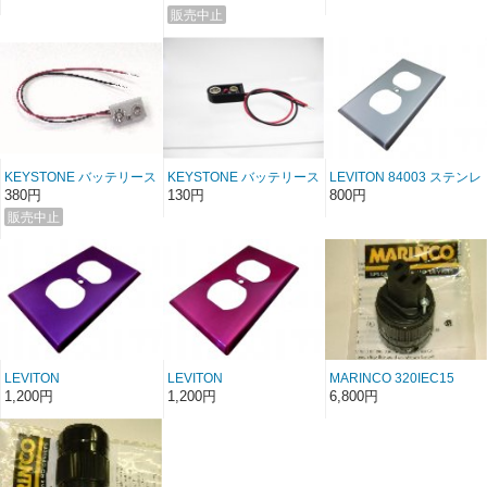
ト
DUTY! 9V電池ホック改造
20cm 9V電池ホック改造
補修自作に!
補修自作に!
KEYSTONE バッテリース
KEYSTONE バッテリース
LEVITON 84003 ステンレ
ナップ #83 リード長さ
ナップ #84 (I型) リード線
スプレート
380円
130円
800円
【10ｃｍ】【20ｃｍ】
15cm 9V電池ホック改造
HEAVY DUTY! 9V電池ホ
補修自作に!
ック改造補修自作に!
LEVITON
LEVITON
MARINCO 320IEC15
84003【CANDY
84003【CANDY
ホスピタルグレード 医療
1,200円
1,200円
6,800円
PURPLE】紛体焼付塗装
RASPBERRY】紛体焼付
用電源プラグ
ステンレスプレート
塗装 ステンレスプレート