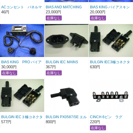
ACコンセント パネルマ
BIAS AND MATCHING
BIAS KING バイアスキン
ウント ミヤマ
METER ALESSANDRO
グ チューブテスター
46円
23,000円
20,000円
BIAS KING PRO バイア
BULGIN IEC MAINS
BULGIN IEC3極コネクタ
スキングプロ チューブテ
MALE パネルマウント
ー 溝有り
30,000円
367円
630円
スター
BULGIN IEC３極コネクタ
BULGIN PX0587/SE エル
CINCH 6ピン ラグ
ー
プラグ
MADE IN USA
577円
800円
220円