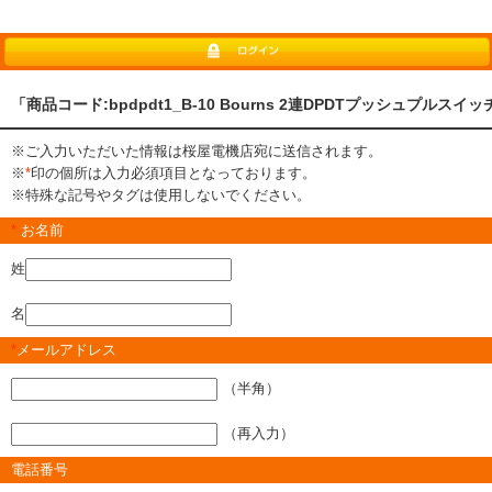
「商品コード:bpdpdt1_B-10 Bourns 2連DPDTプッシュプル
※ご入力いただいた情報は桜屋電機店宛に送信されます。
※
*
印の個所は入力必須項目となっております。
※特殊な記号やタグは使用しないでください。
*
お名前
姓
名
*
メールアドレス
（半角）
（再入力）
電話番号