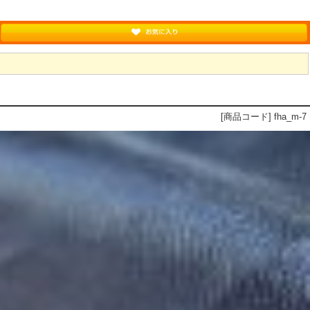
[商品コード] fha_m-7