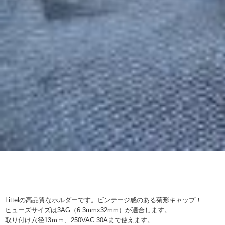
Littelの高品質なホルダーです。ビンテージ感のある菊形キャップ！
ヒューズサイズは3AG（6.3mmx32mm）が適合します。
取り付け穴径13ｍｍ、250VAC 30Aまで使えます。