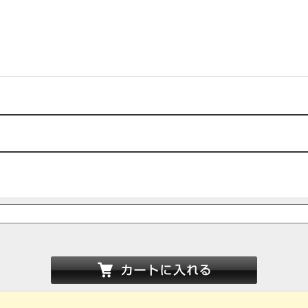
シャフト径：6.3mm
シャフト長：19mm（ねじ部9.5mm)
ブッシング径：9.5mm
センタ−クリック付き
前段と後段の可変抵抗値がセンタ−を境に逆になります。