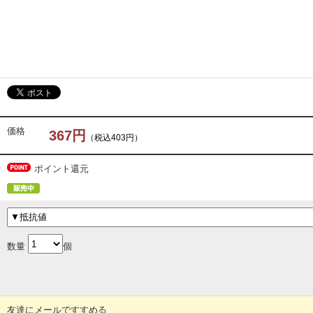
価格
367円
（税込403円）
ポイント還元
数量
個
友達にメールですすめる