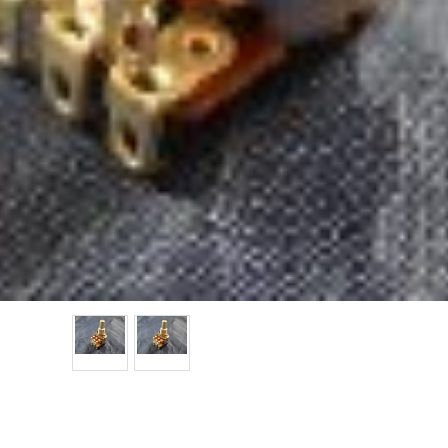
Bourns 2連バランサーポット MN ソリッドシャフト
PDB182-GTRB Series
17mm 2連